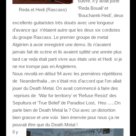
suivre. Il y avait juste
‘Reda Bouali’ et
Reda et Hedi (Rascass)
‘Bouchareb Hedi’, deux
excellents guitaristes très doués avec une longueur
d’avance qui
n’étaient autre que les deux six cordistes
du groupe Rascass. Le premier groupe de metal
Algérien à avoir enregistré une demo. Ils n’avaient
jamais fait de scène et ils avaient splitté une année plus
tard car reda était parti vivre aux états unis et Hedi
si je
ne me trompe pas en Angleterre.
Nous revoilà en début 94 avec les premières répétitions
de
Neanderthalia , on s’était mis d’accord que l’on allait
jouer du Death Metal. On avait commencé à faire des
reprises de
‘War for territorry’ et ‘Refuse Resist‘ des
Sepultura et ‘True Belief’ de Paradise Lost,
Heu …..On
parle bien de Death Metal la ? Oui avec un distortion
bien grasse et une voix
bien énervée pour nous ça ne
pouvait être que du Death Metal !
Il y