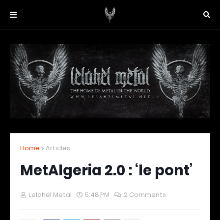
Home
Articles
MetAlgeria 2.0 : ‘le pont’
Lelahel Metal
5:48 PM
2 Comments