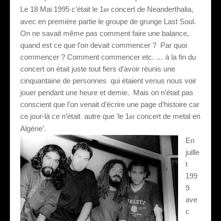
Le 18 Mai 1995 c’était le 1
concert de Neanderthalia,
er
avec en première partie le groupe de grunge Last Soul.
On ne savait même pas comment faire une balance,
quand est ce que l’on devait commencer ?
Par quoi
commencer ? Comment commencer etc. … à la fin du
concert on était juste tout fiers d’avoir réunis une
cinquantaine de personnes
qui étaient venus nous voir
jouer pendant une heure et demie.
Mais on n’était pas
conscient que l’on venait d’écrire une page d’histoire car
ce jour-là ce n’était
autre que ’le 1
concert de metal en
er
Algérie’.
En
juille
t
199
9
ave
c