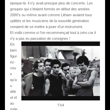
époque-là
il n’y avait presque plus de concerts. Les
groupes qui s’étaient formés en début des années
2000’s ou même avant comme Litham avaient tous
splittés et les musiciens de la nouvelle génération
venaient de se mettre à jouer d’un instrument.
Et voilà comme si l’on recommençait tout à zéro car il
n’y a pas eu passation de consignes !
Eh
bien
figur
ez-
vou
s
qu’a
u
déb
ut et
au
T34
milie