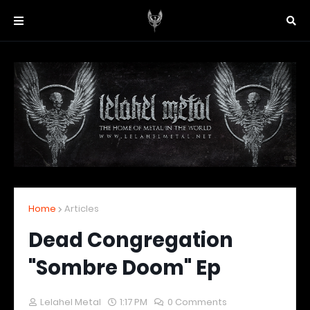
Home
Articles
Dead Congregation
"Sombre Doom" Ep
Lelahel Metal
1:17 PM
0 Comments