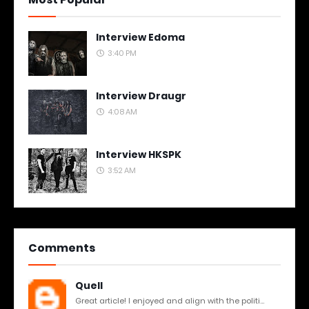
Interview Edoma
3:40 PM
Interview Draugr
4:08 AM
Interview HKSPK
3:52 AM
Comments
Quell
Great article! I enjoyed and align with the politi...