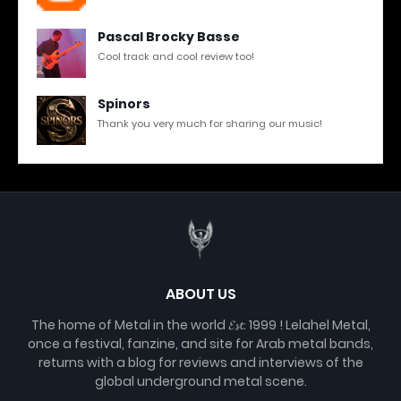
Pascal Brocky Basse
Cool track and cool review too!
Spinors
Thank you very much for sharing our music!
ABOUT US
The home of Metal in the world 𝓔𝓼𝓽. 1999 ! Lelahel Metal,
once a festival, fanzine, and site for Arab metal bands,
returns with a blog for reviews and interviews of the
global underground metal scene.