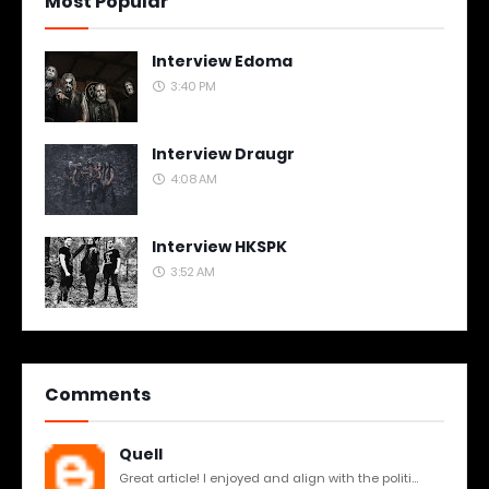
Most Popular
Interview Edoma
3:40 PM
Interview Draugr
4:08 AM
Interview HKSPK
3:52 AM
Comments
Quell
Great article! I enjoyed and align with the politi...