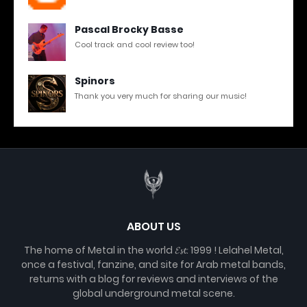
Pascal Brocky Basse
Cool track and cool review too!
Spinors
Thank you very much for sharing our music!
ABOUT US
The home of Metal in the world 𝓔𝓼𝓽. 1999 ! Lelahel Metal,
once a festival, fanzine, and site for Arab metal bands,
returns with a blog for reviews and interviews of the
global underground metal scene.